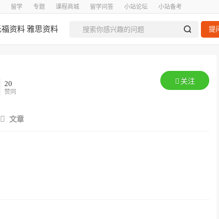
留学
专题
课程商城
留学问答
小站论坛
小站备考
托福资料
雅思资料
提
关注
20
赞同
文章