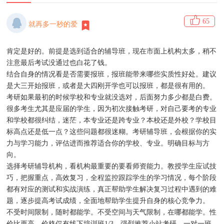
65
就再多一秒的爱
肯定是好的。前提是选到适合的辅导班，现在市面上机构太多，稍不
注意最后考试没通过也白花了钱。
结合自身的情况看是否需要报班，报班能带来哪些实质性好处。建议
是大三开始报班，或者是大四刚开学也可以报班，都是很有用的。
考研如果最初的时候学校和专业就没选对，后面努力多少都是白费。
很多考生尤其是应届的学生，因为初次接触考研，对自己要考的专业
和学校都很纠结，迷茫，本专业还是跨专业？本校还是外校？学校目
标高点还是低一点？这些问题都很迷糊。考研辅导班，会根据你的实
力与学习能力，评估进而推荐适合你的学校、专业。明确目标与方
向。
选择考研辅导机构，看机构最重要的要看师资能力。教授学生应试技
巧，把握重点，高效复习，全程监控跟踪学生的学习情况，每个阶段
都有对应的测试和实战演练，真正帮助学生解决复习过程中遇到的难
题，逐步提高考试成绩，全面地帮助学生提升自身的核心竞争力。
不受时间限制，随时都能学。不受空间与天气限制，在哪都能学。性
价比更高，价格仅有线下培训班1/3。强烈推荐小站考研，一对一班