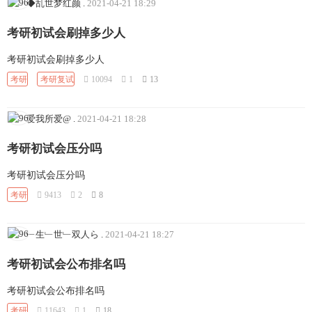
◆乱世梦红颜
.
2021-04-21 18:29
考研初试会刷掉多少人
考研初试会刷掉多少人
考研
考研复试
10094
1
13
爱我所爱@
.
2021-04-21 18:28
考研初试会压分吗
考研初试会压分吗
考研
9413
2
8
﹂生﹂世﹂双人ら
.
2021-04-21 18:27
考研初试会公布排名吗
考研初试会公布排名吗
考研
11643
1
18