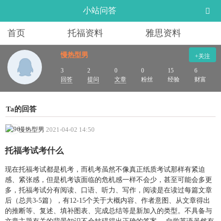
小站问答
首页
托福资料
雅思资料
慢热型男
+关注
3
2
0
0
15
6
回答
提问
文章
粉丝
经验
财富
Ta的回答
慢热型男
2021-04-02 14:50
托福考试考什么
现在托福考试都是机考，而机考虽然不像真正纸质考试那样有紧迫
感、紧张感，但是机考该面临的危机感一样不会少，甚至可能会多更
多，托福考试分有阅读、口语、听力、写作，阅读是在读过每篇文章
后（总共3-5篇），有12-15个关于大概内容、作者意图、从文章得出
的推断等、复述、填补图表、完成总结等是新加入的类型。不具备与