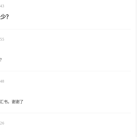
:43
多少？
:55
？
:48
汇书。谢谢了
:26