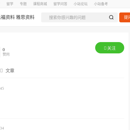
留学
专题
课程商城
留学问答
小站论坛
小站备考
托福资料
雅思资料
提
关注
0
赞同
文章
:45
:34