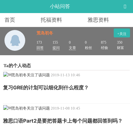
小站问答
首页
托福资料
雅思资料
荒岛初冬
+关注
173
155
0
0
875
350
回答
提问
文章
粉丝
经验
财富
Ta的个人动态
荒岛初冬关注了该问题
2019-11-13 10:46
复习GRE的计划可以细化到什么程度？
荒岛初冬关注了该问题
2019-11-08 10:45
雅思口语Part2是要把答题卡上每个问题都回答到吗？