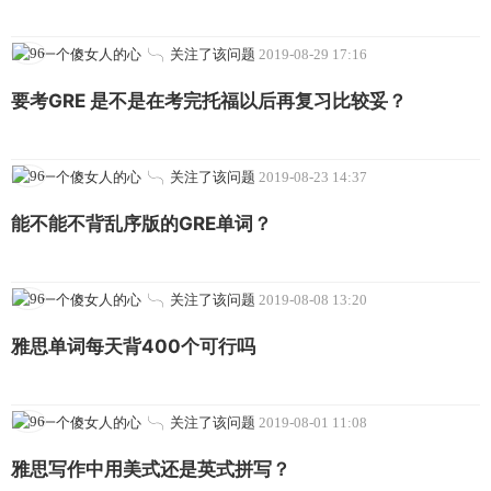
一个傻女人的心╰╮关注了该问题
2019-08-29 17:16
要考GRE 是不是在考完托福以后再复习比较妥？
一个傻女人的心╰╮关注了该问题
2019-08-23 14:37
能不能不背乱序版的GRE单词？
一个傻女人的心╰╮关注了该问题
2019-08-08 13:20
雅思单词每天背400个可行吗
一个傻女人的心╰╮关注了该问题
2019-08-01 11:08
雅思写作中用美式还是英式拼写？