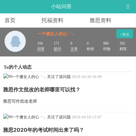
小站问答
首页
托福资料
雅思资料
一个傻女人的心╰╮
+关注
194
171
0
0
980
392
回答
提问
文章
粉丝
经验
财富
Ta的个人动态
一个傻女人的心╰╮关注了该问题
2019-10-30 16:09
雅思作文批改的老师哪里可以找？
雅思写作批改老师
一个傻女人的心╰╮关注了该问题
2019-10-18 15:07
雅思2020年的考试时间出来了吗？