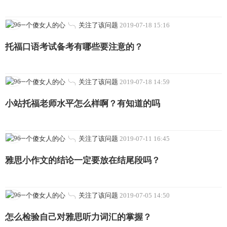
一个傻女人的心╰╮关注了该问题
2019-07-18 15:16
托福口语考试备考有哪些要注意的？
一个傻女人的心╰╮关注了该问题
2019-07-18 14:59
小站托福老师水平怎么样啊？有知道的吗
一个傻女人的心╰╮关注了该问题
2019-07-11 16:45
雅思小作文的结论一定要放在结尾段吗？
一个傻女人的心╰╮关注了该问题
2019-07-05 14:50
怎么检验自己对雅思听力词汇的掌握？