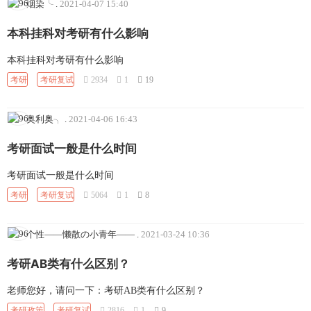
烟染╰
.
2021-04-07 15:40
本科挂科对考研有什么影响
本科挂科对考研有什么影响
考研
考研复试
2934
1
19
奥利奥╮
.
2021-04-06 16:43
考研面试一般是什么时间
考研面试一般是什么时间
考研
考研复试
5064
1
8
个性——懒散の小青年——
.
2021-03-24 10:36
考研AB类有什么区别？
老师您好，请问一下：考研AB类有什么区别？
考研政策
考研复试
2816
1
9