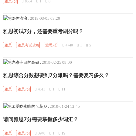
雅思7分
8634
1
8
陪你流浪
.
2019-03-05 09:20
雅思初试7分，还需要重考刷分吗？
雅思
雅思考试攻略
雅思7分
4740
1
5
光彩夺目的高傲
.
2019-02-25 09:00
雅思综合分数想要到7分难吗？需要复习多久？
雅思
雅思7分
4513
1
11
￡爱吃蜜蜂的↘花彡
.
2019-01-24 12:45
请问雅思7分需要掌握多少词汇？
雅思
雅思7分
3940
1
19