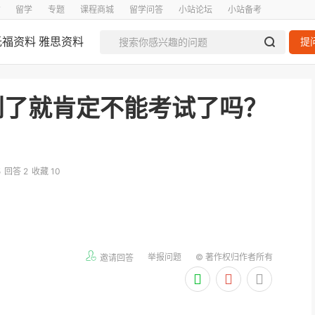
留学
专题
课程商城
留学问答
小站论坛
小站备考
托福资料
雅思资料
提
到了就肯定不能考试了吗？
5
回答 2
收藏 10
举报问题
© 著作权归作者所有
邀请回答