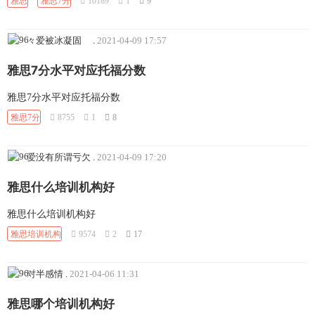
雅思
雅思7分
10189
1
9
々爱被冰凝固ゝ
.
2021-04-09 17:57
雅思7分水平对应托福分数
雅思7分水平对应托福分数
雅思7分
8755
1
8
爱没有所谓亏欠
.
2021-04-09 17:20
雅思什么培训机构好
雅思什么培训机构好
雅思培训机构
9574
2
17
对半感情
.
2021-04-06 11:31
雅思哪个培训机构好