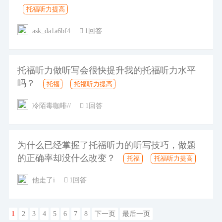
托福听力提高
ask_da1a6bf4
1回答
托福听力做听写会很快提升我的托福听力水平
吗？
托福
托福听力提高
冷陌毒咖啡//
1回答
为什么已经掌握了托福听力的听写技巧，做题
的正确率却没什么改变？
托福
托福听力提高
他走了i
1回答
1
2
3
4
5
6
7
8
下一页
最后一页