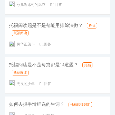
ヮ几近冰封的温存
1回答
托福阅读题是不是都能用排除法做？
托福
托福阅读
风华正茂╰
1回答
托福阅读是不是每篇都是14道题？
托福
托福阅读
无畏的少年
1回答
如何去掉手滑框选的生词？
托福阅读词汇