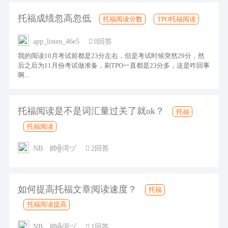
托福成绩忽高忽低
托福阅读分数
TPO托福阅读
app_listen_46e5
0回答
我的阅读10月考试前都是23分左右，但是考试时候突然29分，然
后之后为11月份考试做准备，刷TPO一直都是23分多，这是咋回事
啊...
托福阅读是不是词汇量过关了就ok？
托福
托福阅读
NBゞ帥╬滒ヅ
2回答
如何提高托福文章阅读速度？
托福
托福阅读提高
NBゞ帥╬滒ヅ
1回答