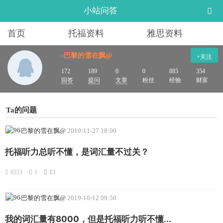
小站问答
首页
托福资料
雅思资料
-巴黎的雪在飘@
+关注
172
189
0
0
885
354
回答
提问
文章
粉丝
经验
财富
Ta的问题
-巴黎的雪在飘@
2019-11-27 18:00
托福听力总听不懂，是词汇量不过关？
6553
1
13
-巴黎的雪在飘@
2019-10-12 09:50
我的词汇量有8000，但是托福听力听不懂...