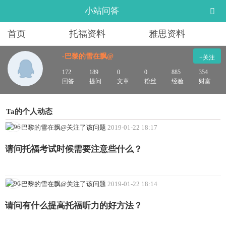
小站问答
首页
托福资料
雅思资料
-巴黎的雪在飘@
+关注
172
189
0
0
885
354
回答
提问
文章
粉丝
经验
财富
Ta的个人动态
-巴黎的雪在飘@关注了该问题
2019-01-22 18:17
请问托福考试时候需要注意些什么？
-巴黎的雪在飘@关注了该问题
2019-01-22 18:14
请问有什么提高托福听力的好方法？