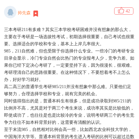
42
帅先森
三本考研211有多难？其实三本学校考研困难并没有想象的那么大，
主要在于考研是一场选拔性考试，初期选择很重要，自己考试也很重
要。选择适合的学校和专业，基本上上岸几率很大。
985，211自然难，但也受限于你选择什么专业。一些冷门的
考研专业
目录
会显示，冷门专业自然会比热门的专业报考人少，竞争力差。如
果你已经下定决心考研了，一定要坚持下去，因为很漫长，很艰难。
考研理清自己的思路很重要。在这种情况下，不要想着考不上怎么
办，好好学习就好。
高二高三的普通学生考研985/211并没有想象中那么难。只要他们足
够努力，合理选择学校和专业，就有完美的机会。
同时值得指出的是，普通本科生有很多，但是成功录取到985/211的
比例并不高，尤其是对于两三个考生来说，成功率其实是比较低的，
即使成功了，也往往是也是比较冷的专业，说明考研两三个的考生竞
争力往往不如本科背景好的，这需要有清醒的认识。
至于末流985，自然相对比例会高一些，比如西北农业科技大学的，
中国海洋大学等。普通本科背景的考生进入考研的比例可以超过总数