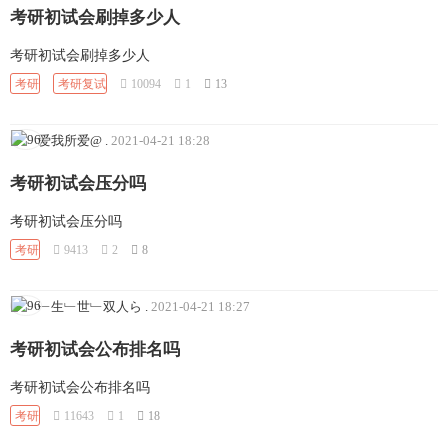
考研初试会刷掉多少人
考研初试会刷掉多少人
考研
考研复试
10094
1
13
爱我所爱@
.
2021-04-21 18:28
考研初试会压分吗
考研初试会压分吗
考研
9413
2
8
﹂生﹂世﹂双人ら
.
2021-04-21 18:27
考研初试会公布排名吗
考研初试会公布排名吗
考研
11643
1
18