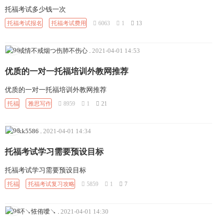
托福考试多少钱一次
托福考试报名
托福考试费用
6063
1
13
戒情不戒烟つ伤肺不伤心
.
2021-04-01 14:53
优质的一对一托福培训外教网推荐
优质的一对一托福培训外教网推荐
托福
雅思写作
8959
1
21
kk5586
.
2021-04-01 14:34
托福考试学习需要预设目标
托福考试学习需要预设目标
托福
托福考试复习攻略
5859
1
7
吥↘恠侑噯↘
.
2021-04-01 14:30