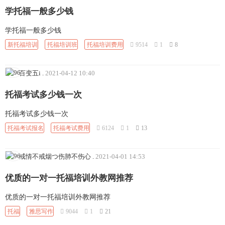
学托福一般多少钱
学托福一般多少钱
新托福培训
托福培训班
托福培训费用
9514
1
8
百变五i
.
2021-04-12 10:40
托福考试多少钱一次
托福考试多少钱一次
托福考试报名
托福考试费用
6124
1
13
戒情不戒烟つ伤肺不伤心
.
2021-04-01 14:53
优质的一对一托福培训外教网推荐
优质的一对一托福培训外教网推荐
托福
雅思写作
9044
1
21