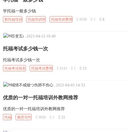
学托福一般多少钱
新托福培训
托福培训班
托福培训费用
9539
1
8
百变五i
.
2021-04-12 10:40
托福考试多少钱一次
托福考试多少钱一次
托福考试报名
托福考试费用
6143
1
13
戒情不戒烟つ伤肺不伤心
.
2021-04-01 14:53
优质的一对一托福培训外教网推荐
优质的一对一托福培训外教网推荐
托福
雅思写作
9056
1
21