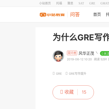
小站首页
托福
雅思
SAT
GRE
GMAT
问答
首页
为什么GRE写
风华正茂╰
提问者
关
2019-06-12 10:20
阅读 5291
GRE
GRE写作提升
收藏
15