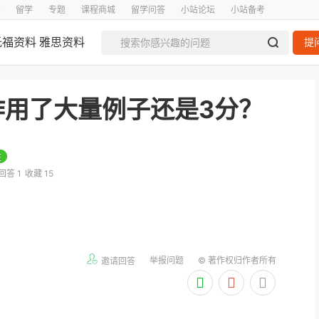
留学
专题
课程商城
留学问答
小站论坛
小站备考
托福资料
雅思资料
提
作用了大量例子还是3分？
注
回答 1
收藏 15
举报问题
© 著作权归作者所有
邀请回答