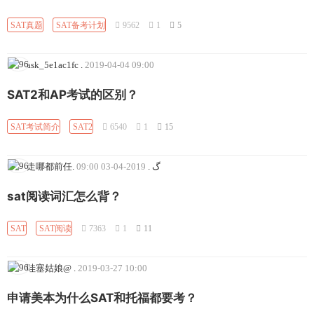
SAT真题
SAT备考计划
9562
1
5
ask_5e1ac1fc
.
2019-04-04 09:00
SAT2和AP考试的区别？
SAT考试简介
SAT2
6540
1
15
2019-04-03 09:00
.
走哪都前任. گ
sat阅读词汇怎么背？
SAT
SAT阅读
7363
1
11
哇塞姑娘@
.
2019-03-27 10:00
申请美本为什么SAT和托福都要考？