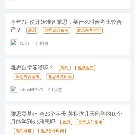
今年7月份开始准备雅思，要什么时候考比较合
适？
雅思
雅思综合备考
雅思备考时间
残月i
1回答
雅思自学靠谱嘛？
雅思
雅思难度
雅思综合备考
雅思备考时间
ask_ed8b5ef5
1回答
雅思零基础 会26个字母 英标这几天刚学的10个
月能学到6.5雅思吗
雅思
雅思入门指南
雅思难度
雅思备考时间